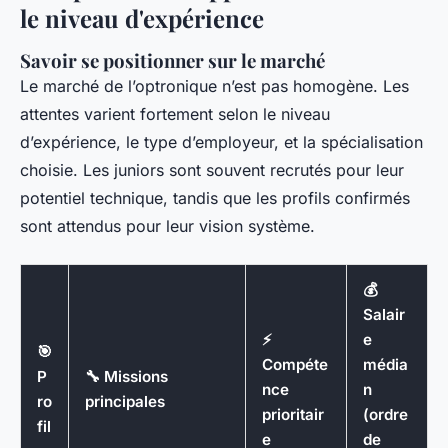
le niveau d'expérience
Savoir se positionner sur le marché
Le marché de l’optronique n’est pas homogène. Les
attentes varient fortement selon le niveau
d’expérience, le type d’employeur, et la spécialisation
choisie. Les juniors sont souvent recrutés pour leur
potentiel technique, tandis que les profils confirmés
sont attendus pour leur vision système.
💰
Salair
⚡
e
🎯
Compéte
média
P
🔧 Missions
nce
n
ro
principales
prioritair
(ordre
fil
e
de