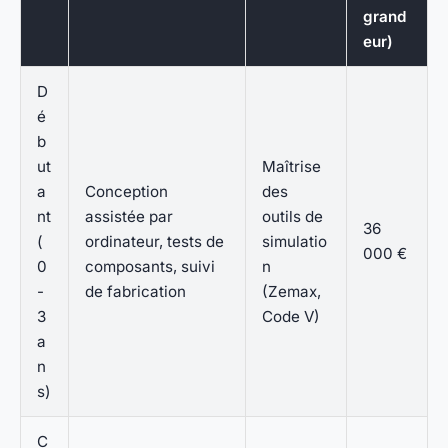
grand
eur)
D
é
b
ut
Maîtrise
a
Conception
des
nt
assistée par
outils de
36
(
ordinateur, tests de
simulatio
000 €
0
composants, suivi
n
-
de fabrication
(Zemax,
3
Code V)
a
n
s)
C