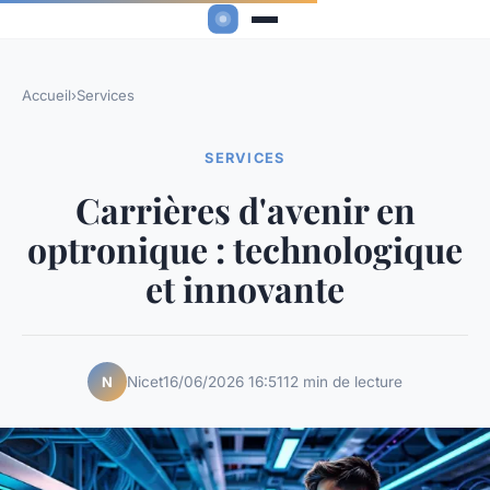
Accueil
›
Services
SERVICES
Carrières d'avenir en
optronique : technologique
et innovante
Nicet
16/06/2026 16:51
12 min de lecture
N