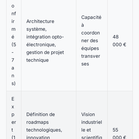
o
nf
Capacité
ir
Architecture
à
m
système,
coordon
é
intégration opto-
48
ner des
(5
électronique,
000 €
équipes
-
gestion de projet
transver
7
technique
ses
a
n
s)
E
x
p
Définition de
Vision
er
roadmaps
industriel
t
technologiques,
le et
55
(1
innovation
scientifiq
000 €