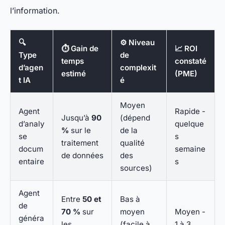
l’information.
🔍
⚙️ Niveau
⏱️ Gain de
📈 ROI
Type
de
temps
constaté
d’agen
complexit
estimé
(PME)
t IA
é
Moyen
Agent
Rapide -
Jusqu’à
90
(dépend
d’analy
quelque
%
sur le
de la
se
s
traitement
qualité
docum
semaine
de données
des
entaire
s
sources)
Agent
Entre
50 et
Bas à
de
70 %
sur
moyen
Moyen -
généra
les
(facile à
1 à 3